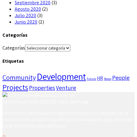
Septiembre 2020
(3)
Agosto 2020
(2)
Julio 2020
(3)
Junio 2020
(2)
Categorías
Categorías
Etiquetas
Development
Community
People
HR
Future
News
Projects
Properties
Venture
Distribución de soluciones decorativas para el mercado de la
construcción, productos prácticos e innovadores que permitan
crear ambientes para disfrutar.