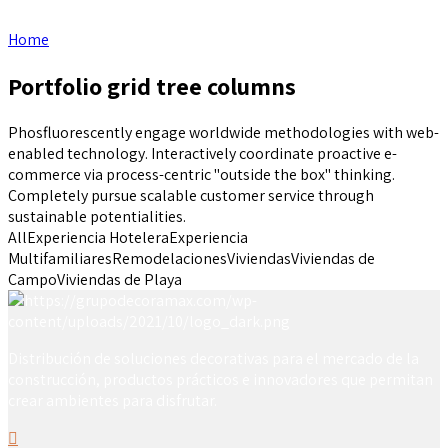
Home
Portfolio grid tree columns
Phosfluorescently engage worldwide methodologies with web-
enabled technology. Interactively coordinate proactive e-
commerce via process-centric "outside the box" thinking.
Completely pursue scalable customer service through
sustainable potentialities.
All
Experiencia Hotelera
Experiencia
Multifamiliares
Remodelaciones
Viviendas
Viviendas de
Campo
Viviendas de Playa
Distribución de soluciones decorativas para el mercado de la
construcción, productos prácticos e innovadores que permitan
crear ambientes para disfrutar.