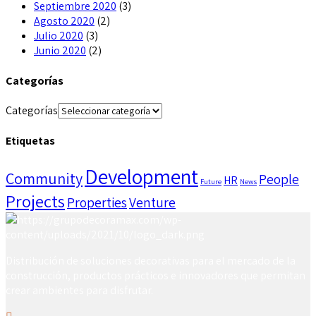
Septiembre 2020
(3)
Agosto 2020
(2)
Julio 2020
(3)
Junio 2020
(2)
Categorías
Categorías
Etiquetas
Development
Community
People
HR
Future
News
Projects
Properties
Venture
Distribución de soluciones decorativas para el mercado de la
construcción, productos prácticos e innovadores que permitan
crear ambientes para disfrutar.